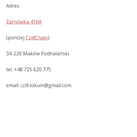
Adres:
Żarnówka 416A
(poniżej
CzillChaty
)
34-220 Maków Podhalański
tel. +48 725 620 775
email: czill.lokum@gmail.com