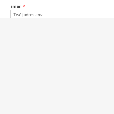
Email
*
WIadomość
*
Wyślij